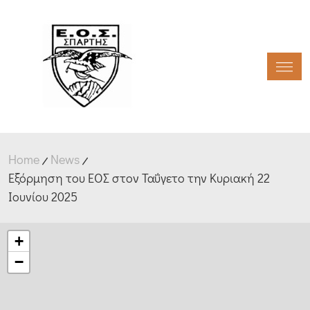
Toggl
Home
News
Εξόρμηση του ΕΟΣ στον Ταΰγετο την Κυριακή 22
Ιουνίου 2025
+
−