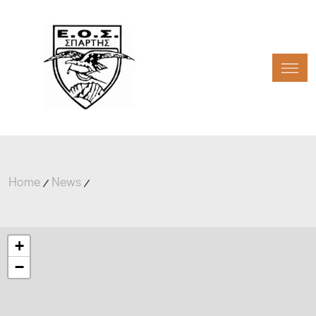
Toggl
Home
News
+
−