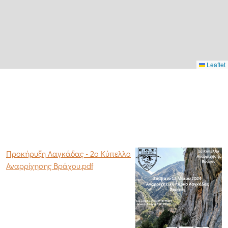
Leaflet
Προκήρυξη Λαγκάδας - 2ο Κύπελλο
Αναρρίχησης Βράχου.pdf