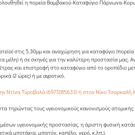
θα ακολουθηθεί η πορεία Βαμβακού-Καταφύγιο Πάρνωνα-Κ
εία) στις 5.30μμ και αναχώρηση για καταφύγιο (πορεία
 τα μέλη) ή σε σκηνές για την καλύτερη προστασία μας. 
τρας και επιστροφή στο καταφύγιο από το οροπέδιο μετ
κά (2 ώρες) ή με αγροτικό.
ν Ντίνα Τυροβολά (6977285633) ή στον Νίκο Τσαρκαλή (
πάντα τηρώντας τους υγειονομικούς κανονισμούς ατομικής
 μέσων υγειονομικής προστασίας, η άριστη φυσική κατά
τικά μποτάκια, μπατόν, καπέλο, νερό, κ.λπ.).