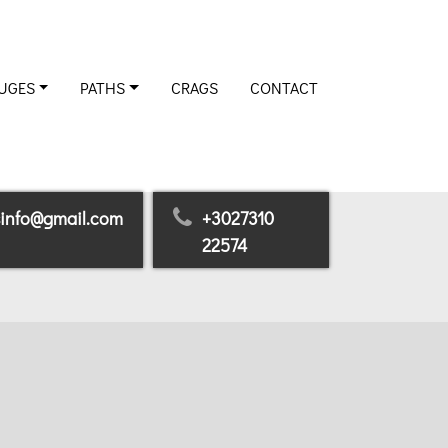
UGES
PATHS
CRAGS
CONTACT
sinfo@gmail.com
+3027310
22574