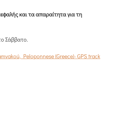
κεφαλής και τα απαραίτητα για τη
το Σάββατο.
vakoú, Peloponnese (Greece)- GPS track