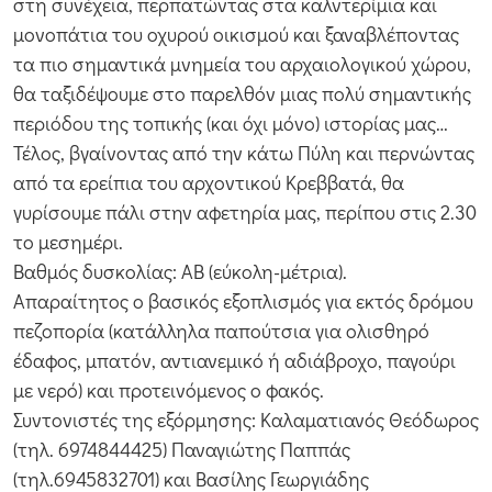
στη συνέχεια, περπατώντας στα καλντερίμια και
μονοπάτια του οχυρού οικισμού και ξαναβλέποντας
τα πιο σημαντικά μνημεία του αρχαιολογικού χώρου,
θα ταξιδέψουμε στο παρελθόν μιας πολύ σημαντικής
περιόδου της τοπικής (και όχι μόνο) ιστορίας μας…
Τέλος, βγαίνοντας από την κάτω Πύλη και περνώντας
από τα ερείπια του αρχοντικού Κρεββατά, θα
γυρίσουμε πάλι στην αφετηρία μας, περίπου στις 2.30
το μεσημέρι.
Βαθμός δυσκολίας: ΑΒ (εύκολη-μέτρια).
Απαραίτητος ο βασικός εξοπλισμός για εκτός δρόμου
πεζοπορία (κατάλληλα παπούτσια για ολισθηρό
έδαφος, μπατόν, αντιανεμικό ή αδιάβροχο, παγούρι
με νερό) και προτεινόμενος ο φακός.
Συντονιστές της εξόρμησης: Καλαματιανός Θεόδωρος
(τηλ. 6974844425) Παναγιώτης Παππάς
(τηλ.6945832701) και Βασίλης Γεωργιάδης